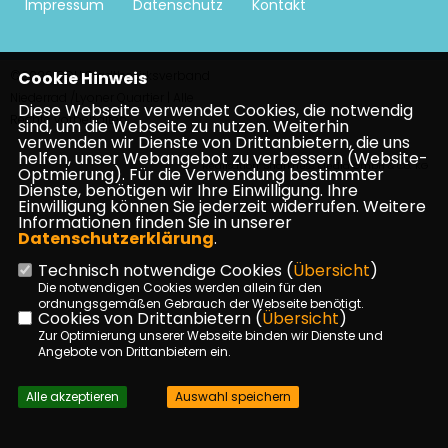
Impressum
Datenschutz
Kontakt
©2026 CDU Stadtbezirksverband
Cookie Hinweis
Niederrad /Lyoner Quartier | Alle
Diese Webseite verwendet Cookies, die notwendig
Rechte vorbehalten.
sind, um die Webseite zu nutzen. Weiterhin
verwenden wir Dienste von Drittanbietern, die uns
helfen, unser Webangebot zu verbessern (Website-
Realisation: Sharkness Media GmbH & Co. KG
Optmierung). Für die Verwendung bestimmter
Dienste, benötigen wir Ihre Einwilligung. Ihre
Einwilligung können Sie jederzeit widerrufen. Weitere
Informationen finden Sie in unserer
Datenschutzerklärung
.
Technisch notwendige Cookies (
Übersicht
)
Die notwendigen Cookies werden allein für den
ordnungsgemäßen Gebrauch der Webseite benötigt.
Cookies von Drittanbietern (
Übersicht
)
Zur Optimierung unserer Webseite binden wir Dienste und
Angebote von Drittanbietern ein.
Alle akzeptieren
Auswahl speichern